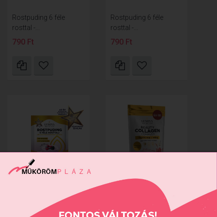
Rostpuding 6 féle
Rostpuding 6 féle
rosttal -...
rosttal -...
790 Ft
790 Ft
Rostpuding 6 féle
BEAUTY COLLAGEN
rosttal -...
COMPLEX...
790 Ft
9990 Ft