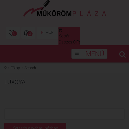
Ft
HUF
0
0
Kosár
0
Összes:
0 Ft
MENÜ
Főlap
Search
LUXOYA