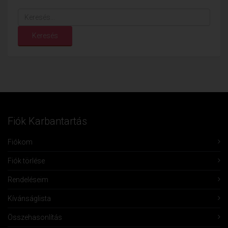
Keresés...
Keresés
Fiók Karbantartás
Fiókom
Fiók törlése
Rendeléseim
Kívánságlista
Összehasonlítás