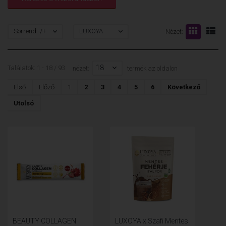
Sorrend -/+
LUXOYA
Nézet:
18
Találatok: 1 - 18 / 93
nézet:
termék az oldalon
Első
Előző
1
2
3
4
5
6
Következő
Utolsó
BEAUTY COLLAGEN
LUXOYA x Szafi Mentes