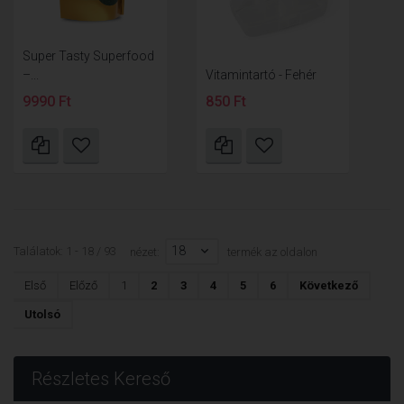
Super Tasty Superfood
–...
Vitamintartó - Fehér
9990 Ft
850 Ft
18
Találatok: 1 - 18 / 93
nézet:
termék az oldalon
Első
Előző
1
2
3
4
5
6
Következő
Utolsó
Részletes Kereső