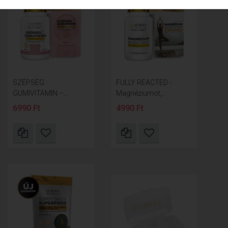
SZÉPSÉG
FULLY REACTED -
GUMIVITAMIN –...
Magnéziumot,...
6990 Ft
4990 Ft