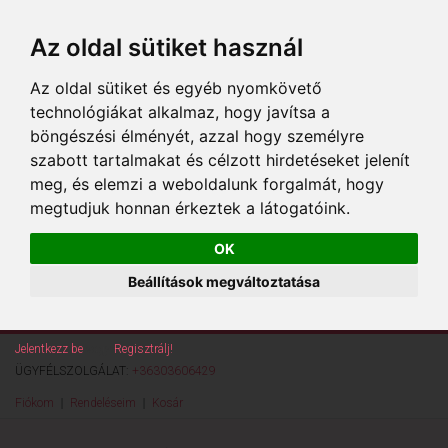
Az oldal sütiket használ
Az oldal sütiket és egyéb nyomkövető
technológiákat alkalmaz, hogy javítsa a
böngészési élményét, azzal hogy személyre
szabott tartalmakat és célzott hirdetéseket jelenít
meg, és elemzi a weboldalunk forgalmát, hogy
megtudjuk honnan érkeztek a látogatóink.
OK
Beállítások megváltoztatása
Jelentkezz be
vagy
Regisztrálj!
ÜGYFÉLSZOLGÁLAT:
+36303606429
Fiókom
Rendeléseim
Kosár