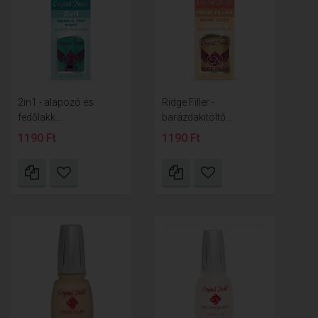
2in1 - alapozó és
Ridge Filler -
fedőlakk...
barázdakitöltő...
1190 Ft
1190 Ft