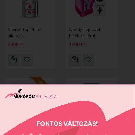
Xtreme Top Shine
Weekly Top Coat
átlátszó...
fedőlakk - 8ml
2990 Ft
1690 Ft
AKCIÓ
Nail Protector
Xtreme Hard -