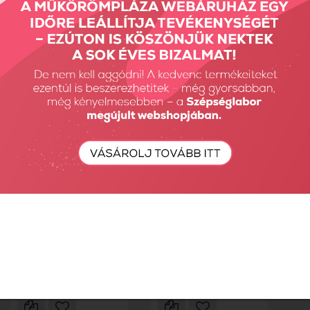
Körömerősítő...
körömerősítő...
9900 Ft
6930 Ft
1190 Ft
Hardener - Erősítő
alapozó...
Cuticle Oil - Barack 8ml
1690 Ft
1190 Ft