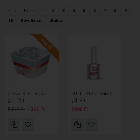
Első
Előző
1
2
3
4
5
6
7
8
9
10
Következő
Utolsó
AKCIÓ
Crystal Xtreme COOL
BUILDER BASE (alap)
gel - 15ml
gel - 4ml
5490 Ft
4392 Ft
2990 Ft