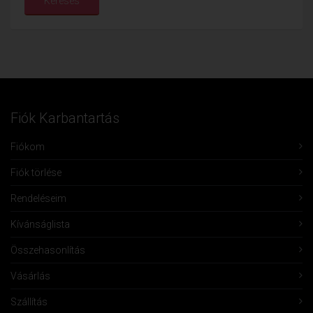
Keresés
Fiók Karbantartás
Fiókom
Fiók törlése
Rendeléseim
Kívánságlista
Összehasonlítás
Vásárlás
Szállítás