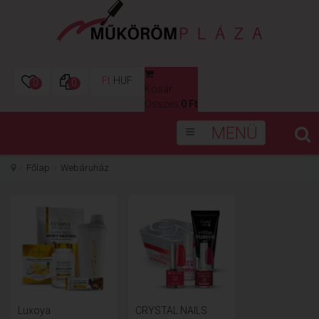
Ft
HUF
0
0
Kosár
0
Összes:
0 Ft
MENÜ
Főlap
Webáruház
Luxoya
CRYSTAL NAILS