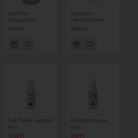
Ridge Filler -
Dropper Dry -
Barázdakitöltő...
Lakkszárító 15ml
1690 Ft
1890 Ft
Coat Thinner Lakkhigító
Illatosított Cleanser
40ml
fixáló...
1290 Ft
990 Ft