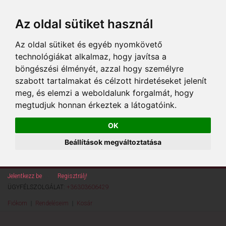
Az oldal sütiket használ
Az oldal sütiket és egyéb nyomkövető
technológiákat alkalmaz, hogy javítsa a
böngészési élményét, azzal hogy személyre
szabott tartalmakat és célzott hirdetéseket jelenít
meg, és elemzi a weboldalunk forgalmát, hogy
megtudjuk honnan érkeztek a látogatóink.
OK
Beállítások megváltoztatása
Jelentkezz be
vagy
Regisztrálj!
ÜGYFÉLSZOLGÁLAT:
+36303606429
Fiókom
Rendeléseim
Kosár