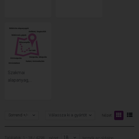
Szakmai
alapanyag,...
Sorrend +/-
Válassza ki a gyártót
Nézet:
18
Találatok: 1 - 18 / 4298
nézet:
termék az oldalon