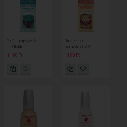
2in1 - alapozó és
Ridge Filler -
fedőlakk...
barázdakitöltő...
1190 Ft
1190 Ft