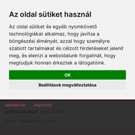
Az oldal sütiket használ
Az oldal sütiket és egyéb nyomkövető
technológiákat alkalmaz, hogy javítsa a
böngészési élményét, azzal hogy személyre
szabott tartalmakat és célzott hirdetéseket jelenít
meg, és elemzi a weboldalunk forgalmát, hogy
megtudjuk honnan érkeztek a látogatóink.
OK
Beállítások megváltoztatása
Jelentkezz be
vagy
Regisztrálj!
ÜGYFÉLSZOLGÁLAT:
+36303606429
Fiókom
Rendeléseim
Kosár