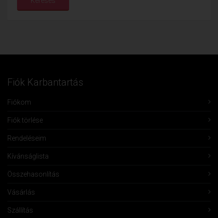
Keresés
Fiók Karbantartás
Fiókom
Fiók törlése
Rendeléseim
Kívánságlista
Összehasonlítás
Vásárlás
Szállítás