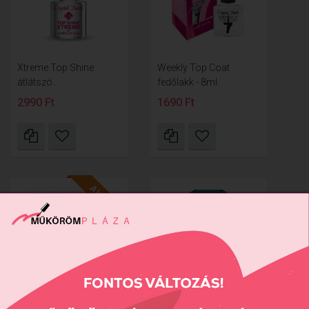
Xtreme Top Shine
Weekly Top Coat
átlátszó...
fedőlakk - 8ml
2990 Ft
1690 Ft
AKCIÓ
Nail Protector
Xtreme Hard -