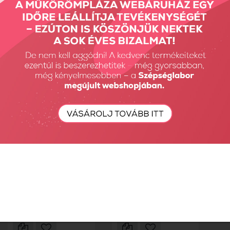
Körömerősítő...
körömerősítő...
9900 Ft
6930 Ft
1190 Ft
Hardener - Erősítő
alapozó...
Cuticle Oil - Barack 8ml
1690 Ft
1190 Ft