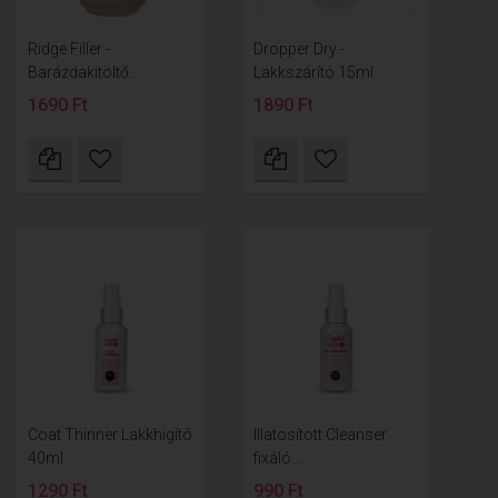
Ridge Filler -
Dropper Dry -
Barázdakitöltő...
Lakkszárító 15ml
1690 Ft
1890 Ft
Coat Thinner Lakkhigító
Illatosított Cleanser
40ml
fixáló...
1290 Ft
990 Ft