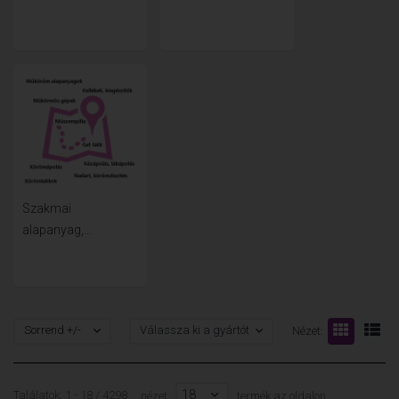
Szakmai
alapanyag,...
Sorrend +/-
Válassza ki a gyártót
Nézet:
18
Találatok: 1 - 18 / 4298
nézet:
termék az oldalon