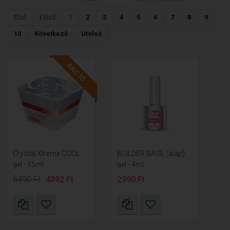
Első
Előző
1
2
3
4
5
6
7
8
9
10
Következő
Utolsó
AKCIÓ
Crystal Xtreme COOL
BUILDER BASE (alap)
gel - 15ml
gel - 4ml
5490 Ft
4392 Ft
2990 Ft