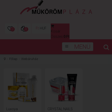
Ft
HUF
0
0
Kosár
0
Összes:
0 Ft
MENÜ
Főlap
Webáruház
Luxoya
CRYSTAL NAILS