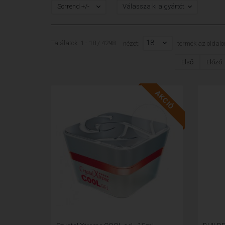
Sorrend +/-
Válassza ki a gyártót
18
Találatok: 1 - 18 / 4298
nézet:
termék az oldalo
Első
Előző
AKCIÓ