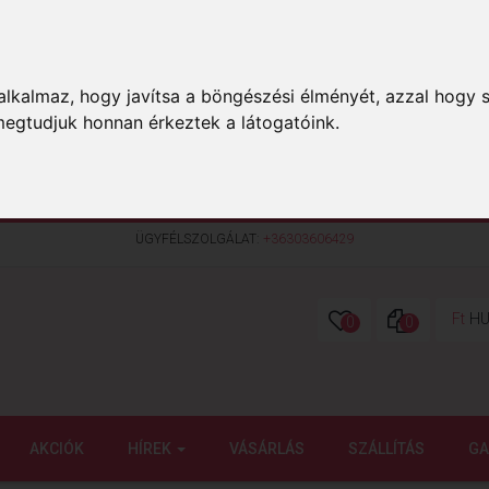
lkalmaz, hogy javítsa a böngészési élményét, azzal hogy s
megtudjuk honnan érkeztek a látogatóink.
ÜGYFÉLSZOLGÁLAT:
+36303606429
Ft
HU
0
0
AKCIÓK
HÍREK
VÁSÁRLÁS
SZÁLLÍTÁS
GA