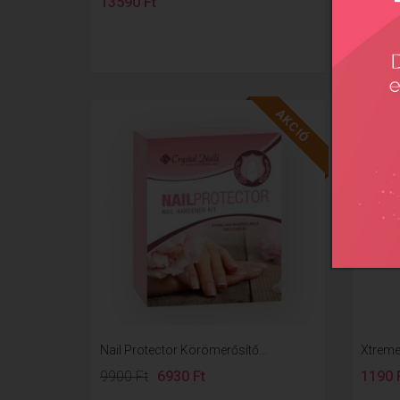
13590 Ft
2990 
AKCIÓ
Nail Protector Körömerősítő...
Xtreme
9900 Ft
6930 Ft
1190 