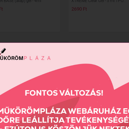
R BASE (alap) gel - 4ml
XTREME Clear Gel - 5 ml TPO...
Ft
2690 Ft
Top Shine átlátszó...
Weekly Top Coat fedőlakk - 8ml