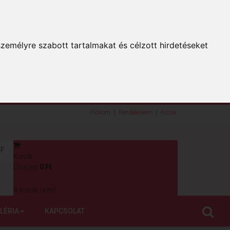
zemélyre szabott tartalmakat és célzott hirdetéseket
Fiókom
Rendeléseim
Kosár
F
Kosár
0
Összes:
0 Ft
A kosár üres!
LÉRIA
KAPCSOLAT