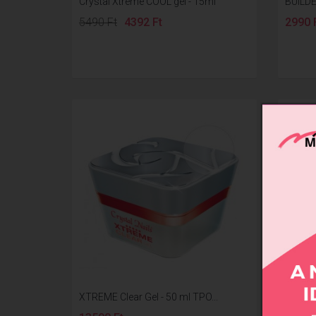
Crystal Xtreme COOL gel - 15ml
BUILDE
5490 Ft
4392 Ft
2990 
XTREME Clear Gel - 50 ml TPO...
Xtreme 