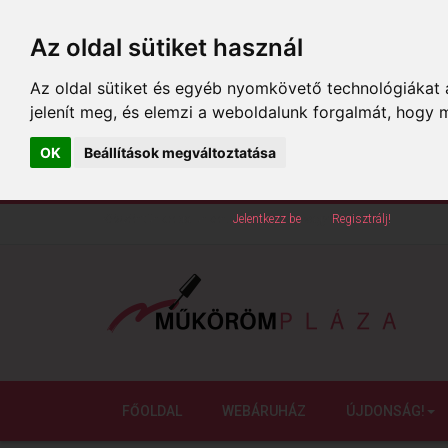
Az oldal sütiket használ
Az oldal sütiket és egyéb nyomkövető technológiákat a
jelenít meg, és elemzi a weboldalunk forgalmát, hogy 
OK
Beállítások megváltoztatása
Köszöntünk oldalunkon!
Jelentkezz be
vagy
Regisztrálj!
FŐOLDAL
WEBÁRUHÁZ
ÚJDONSÁG!