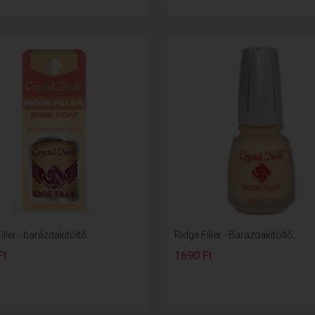
ller - barázdakitöltő...
Ridge Filler - Barázdakitöltő...
Ft
1690 Ft