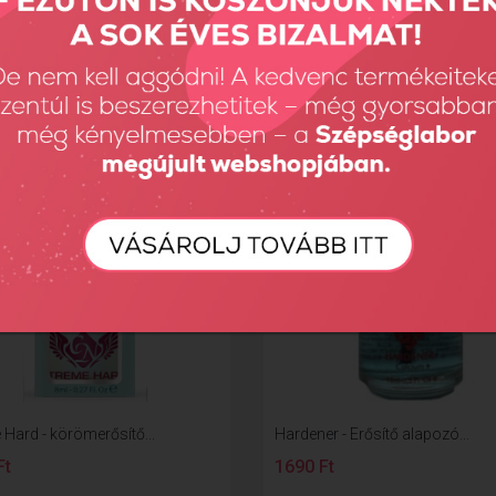
Ft
1690 Ft
 Hard - körömerősítő...
Hardener - Erősítő alapozó...
Ft
1690 Ft