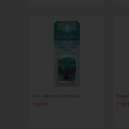
2in1 - alapozó és fedőlakk...
Ridge Fi
1190 Ft
1190 