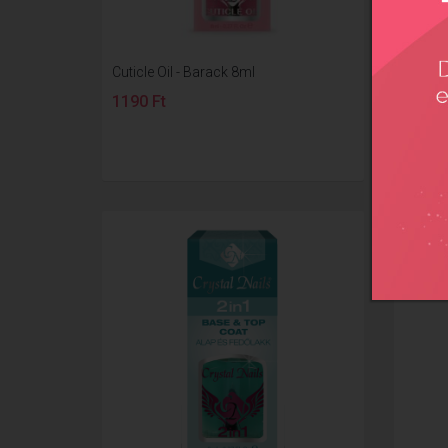
Cuticle Oil - Barack 8ml
Cuticle
1190 Ft
1190 