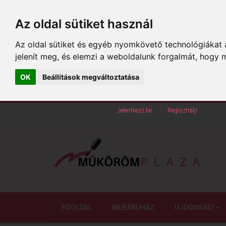
Az oldal sütiket használ
Az oldal sütiket és egyéb nyomkövető technológiákat a
jelenít meg, és elemzi a weboldalunk forgalmát, hogy 
OK
Beállítások megváltoztatása
Köszöntünk oldalunkon!
Jelentkezz be
vagy
Regisztrálj!
FŐOLDAL
WEBÁRUHÁZ
ÚJDONSÁG!