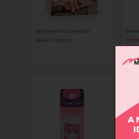
Nail Protector Körömerősítő...
Xtreme
9900 Ft
6930 Ft
1190 