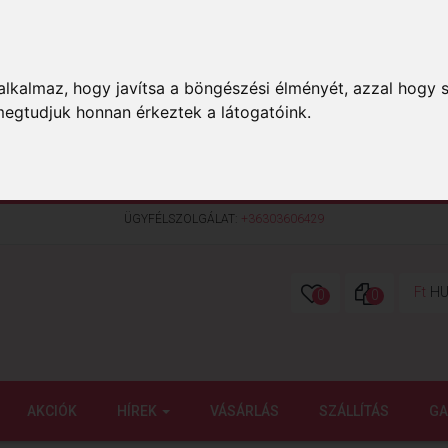
lkalmaz, hogy javítsa a böngészési élményét, azzal hogy s
megtudjuk honnan érkeztek a látogatóink.
ÜGYFÉLSZOLGÁLAT:
+36303606429
Ft
HU
0
0
AKCIÓK
HÍREK
VÁSÁRLÁS
SZÁLLÍTÁS
GA