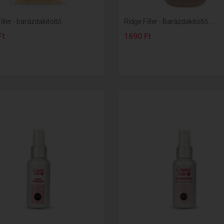
ller - barázdakitöltő...
Ridge Filler - Barázdakitöltő...
Ft
1690 Ft