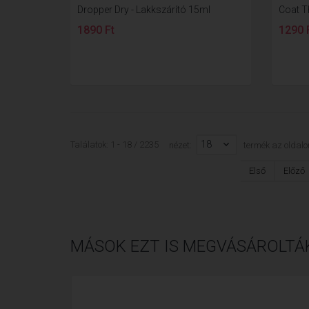
Dropper Dry - Lakkszárító 15ml
Coat T
1890 Ft
1290 
18
Találatok: 1 - 18 / 2235
nézet:
termék az oldalo
Első
Előző
MÁSOK EZT IS MEGVÁSÁROLTÁ