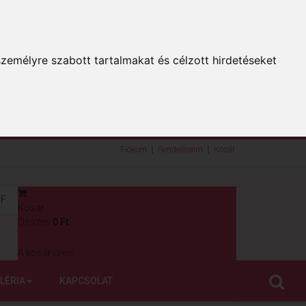
zemélyre szabott tartalmakat és célzott hirdetéseket
Fiókom
Rendeléseim
Kosár
F
Kosár
0
Összes:
0 Ft
A kosár üres!
LÉRIA
KAPCSOLAT