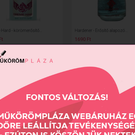
 Hard - körömerősítő...
Hardener - Erősítő alapozó...
Ft
1690 Ft