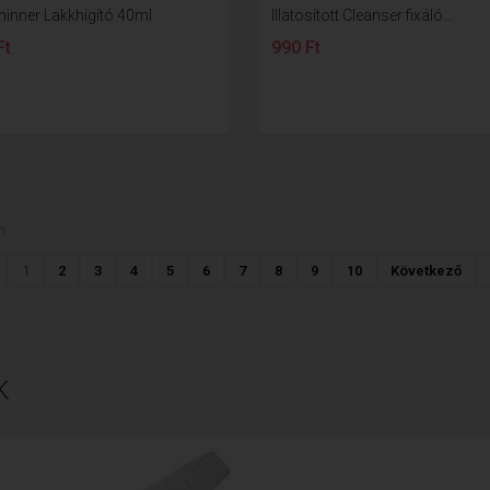
hinner Lakkhigító 40ml
Illatosított Cleanser fixáló...
Ft
990 Ft
n
1
2
3
4
5
6
7
8
9
10
Következő
K