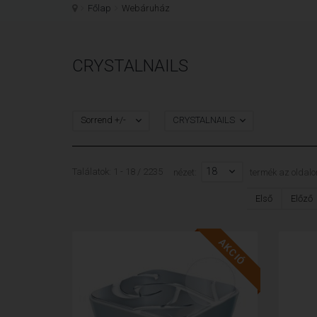
Főlap
Webáruház
CRYSTALNAILS
Sorrend +/-
CRYSTALNAILS
18
Találatok: 1 - 18 / 2235
nézet:
termék az oldalo
Első
Előző
AKCIÓ