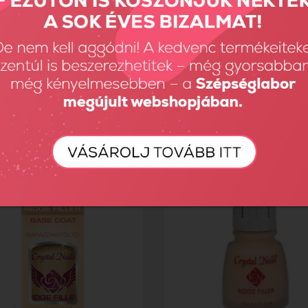
 Oil - Kókusz 8ml
Cuticle Oil - Ananász 8ml
Ft
1190 Ft