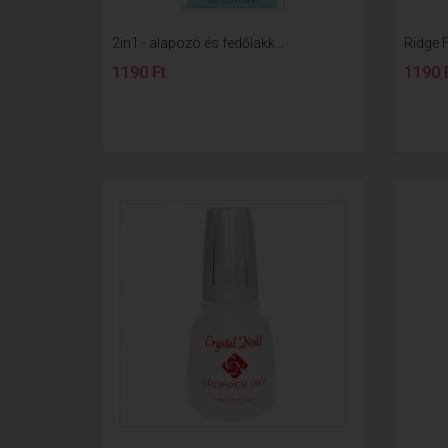
2in1 - alapozó és fedőlakk...
Ridge Fi
1190 Ft
1190 