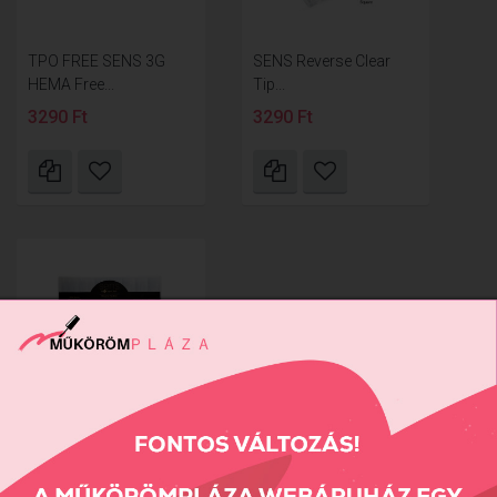
TPO FREE SENS 3G
SENS Reverse Clear
HEMA Free...
Tip...
3290 Ft
3290 Ft
SENS Reverse Clear
Tip...