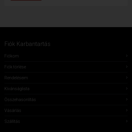
Fiók Karbantartás
Fiókom
Fiók törlése
Rendeléseim
Kívánságlista
Összehasonlítás
Vásárlás
Szállítás