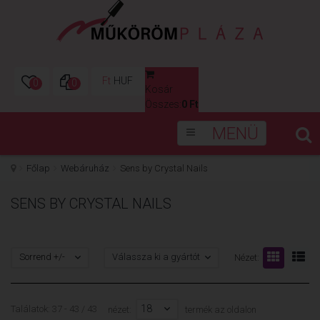
Ft
HUF
0
0
Kosár
0
Összes:
0 Ft
MENÜ
Főlap
Webáruház
Sens by Crystal Nails
SENS BY CRYSTAL NAILS
Sorrend +/-
Válassza ki a gyártót
Nézet:
18
Találatok: 37 - 43 / 43
nézet:
termék az oldalon