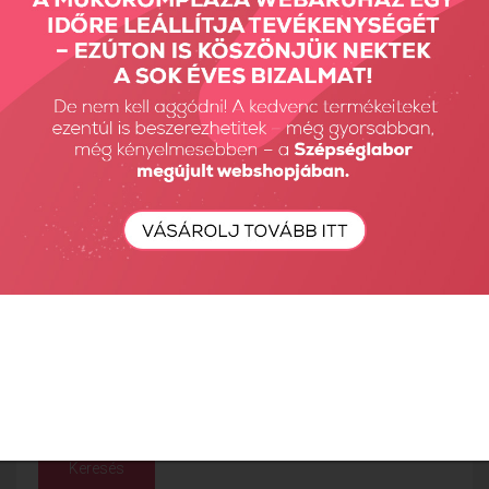
3290 Ft
18
Találatok: 37 - 43 / 43
nézet:
termék az oldalon
Első
Előző
1
2
3
Következő
Utolsó
Részletes Kereső
Keresés...
Keresés