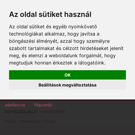
Az oldal sütiket használ
Az oldal sütiket és egyéb nyomkövető
technológiákat alkalmaz, hogy javítsa a
böngészési élményét, azzal hogy személyre
szabott tartalmakat és célzott hirdetéseket jelenít
meg, és elemzi a weboldalunk forgalmát, hogy
megtudjuk honnan érkeztek a látogatóink.
OK
Beállítások megváltoztatása
Jelentkezz be
vagy
Regisztrálj!
ÜGYFÉLSZOLGÁLAT:
+36303606429
Fiókom
Rendeléseim
Kosár