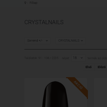
Főlap
CRYSTALNAILS
Sorrend +/-
CRYSTALNAILS
18
Találatok: 91 - 108 / 2235
nézet:
termék az olda
Első
Előző
AKCIÓ