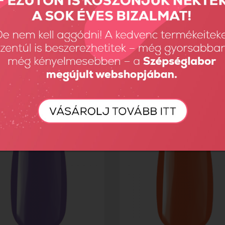
el R28 - 4,5ml
Royal Gel R29 - 4,5ml
Ft
1395 Ft
2790 Ft
1395 Ft
AKCIÓ