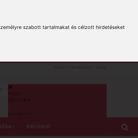
zemélyre szabott tartalmakat és célzott hirdetéseket
Fiókom
Rendeléseim
Kosár
F
Kosár
0
Összes:
0 Ft
A kosár üres!
LÉRIA
KAPCSOLAT