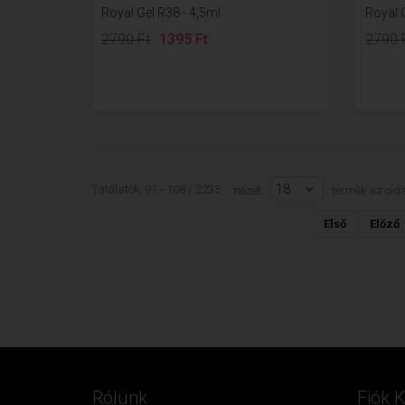
Royal Gel R38 - 4,5ml
Royal G
2790 Ft
1395 Ft
2790 
18
Találatok: 91 - 108 / 2235
nézet:
termék az olda
Első
Előző
Rólunk
Fiók 