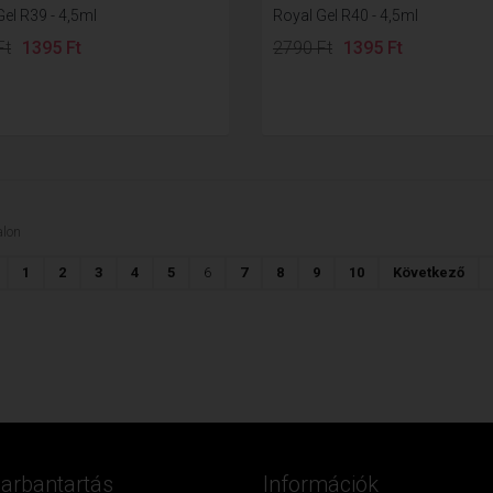
el R39 - 4,5ml
Royal Gel R40 - 4,5ml
Ft
1395 Ft
2790 Ft
1395 Ft
lon
1
2
3
4
5
6
7
8
9
10
Következő
Karbantartás
Információk