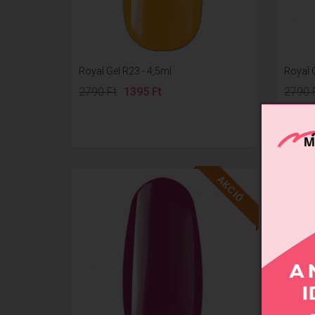
Royal Gel R23 - 4,5ml
Royal G
2790 Ft
1395 Ft
2790 
AKCIÓ