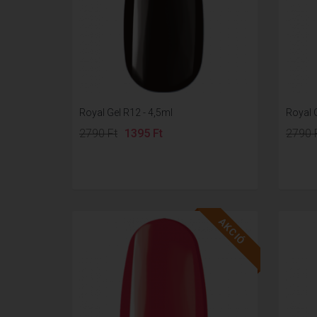
Royal Gel R12 - 4,5ml
Royal G
2790 Ft
1395 Ft
2790 
AKCIÓ