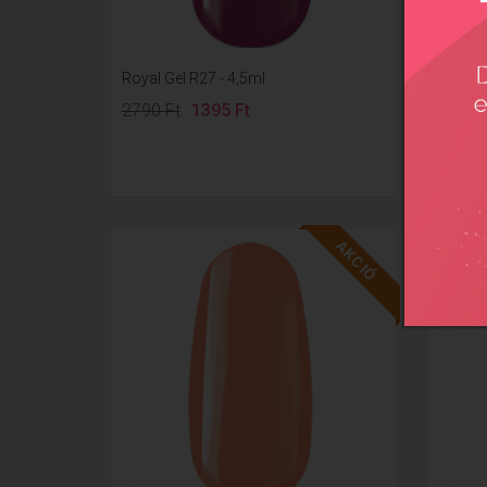
Royal Gel R27 - 4,5ml
Royal G
2790 Ft
1395 Ft
2790 
AKCIÓ