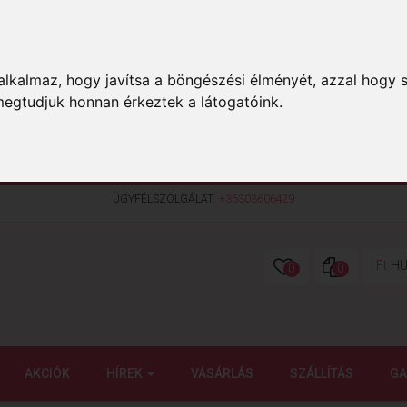
lkalmaz, hogy javítsa a böngészési élményét, azzal hogy s
megtudjuk honnan érkeztek a látogatóink.
ÜGYFÉLSZOLGÁLAT:
+36303606429
Ft
HU
0
0
AKCIÓK
HÍREK
VÁSÁRLÁS
SZÁLLÍTÁS
GA