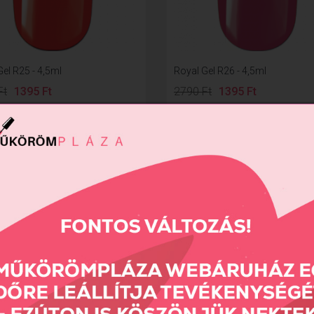
el R25 - 4,5ml
Royal Gel R26 - 4,5ml
Ft
1395 Ft
2790 Ft
1395 Ft
AKCIÓ