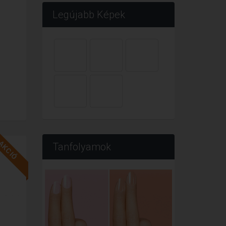
Legújabb Képek
AKCIÓ
Tanfolyamok