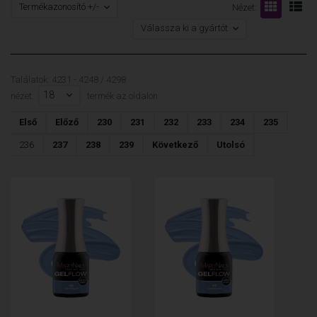
Termékazonosító +/-
Nézet:
Válassza ki a gyártót
Találatok: 4231 - 4248 / 4298
18
nézet:
termék az oldalon
Első
Előző
230
231
232
233
234
235
236
237
238
239
Következő
Utolsó