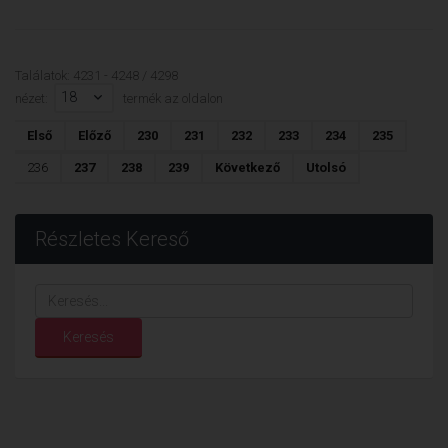
Találatok: 4231 - 4248 / 4298
18
nézet:
termék az oldalon
Első
Előző
230
231
232
233
234
235
236
237
238
239
Következő
Utolsó
Részletes Kereső
Keresés...
Keresés