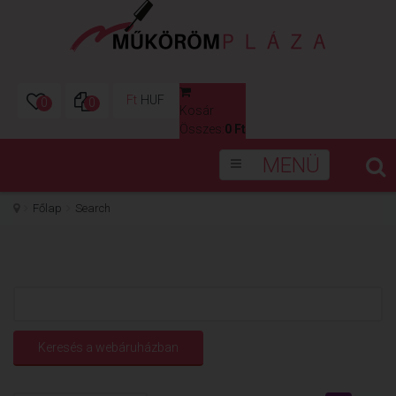
Ft
HUF
0
0
Kosár
0
Összes:
0 Ft
MENÜ
Főlap
Search