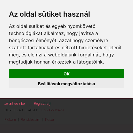
Az oldal sütiket használ
Az oldal sütiket és egyéb nyomkövető
technológiákat alkalmaz, hogy javítsa a
böngészési élményét, azzal hogy személyre
szabott tartalmakat és célzott hirdetéseket jelenít
meg, és elemzi a weboldalunk forgalmát, hogy
megtudjuk honnan érkeztek a látogatóink.
OK
Beállítások megváltoztatása
Jelentkezz be
vagy
Regisztrálj!
ÜGYFÉLSZOLGÁLAT:
+36303606429
Fiókom
Rendeléseim
Kosár