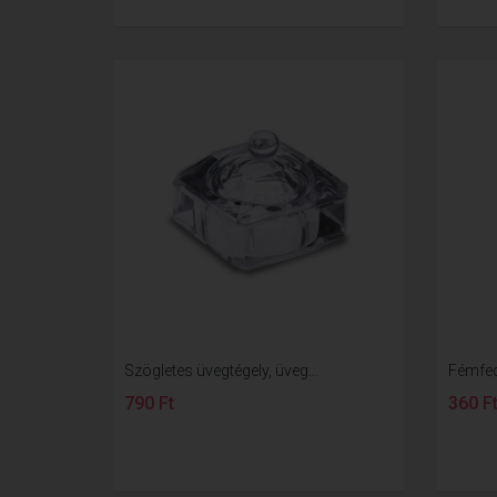
Szögletes üvegtégely, üveg...
Fémfe
790 Ft
360 F