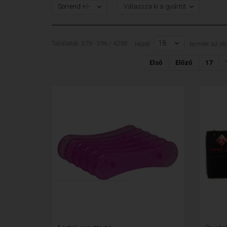
Sorrend +/-
Válassza ki a gyártót
18
Találatok: 379 - 396 / 4298
nézet:
termék az ol
Első
Előző
17