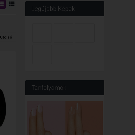
Legújabb Képek
Utolsó
Tanfolyamok