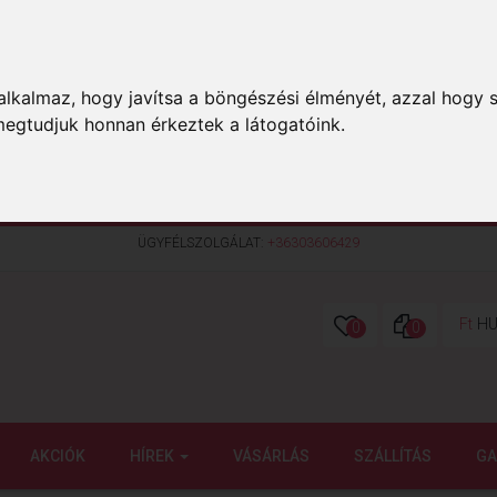
lkalmaz, hogy javítsa a böngészési élményét, azzal hogy s
megtudjuk honnan érkeztek a látogatóink.
ÜGYFÉLSZOLGÁLAT:
+36303606429
Ft
HU
0
0
AKCIÓK
HÍREK
VÁSÁRLÁS
SZÁLLÍTÁS
GA