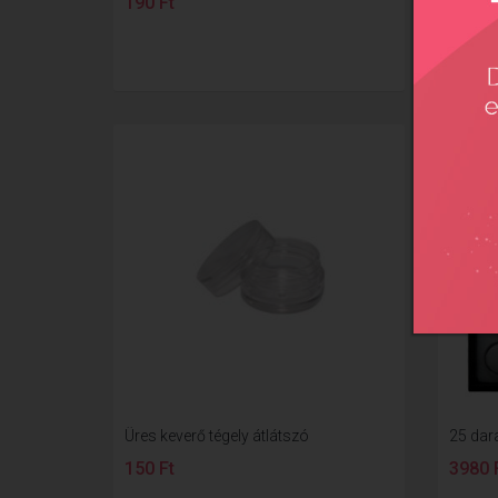
190 Ft
1400 
Üres keverő tégely átlátszó
25 dar
150 Ft
3980 