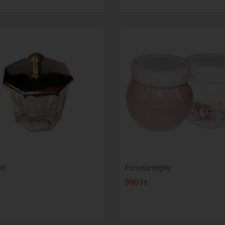
dő
Porcelántégely
t
990 Ft