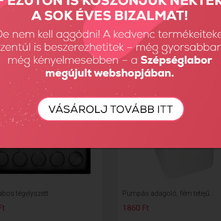
Ft
210 Ft
abos tégelyszett
Pumpás adagoló, fém tetejű...
Ft
1860 Ft