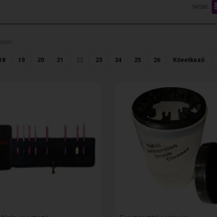
Nézet:
dalon
18
19
20
21
22
23
24
25
26
Következő