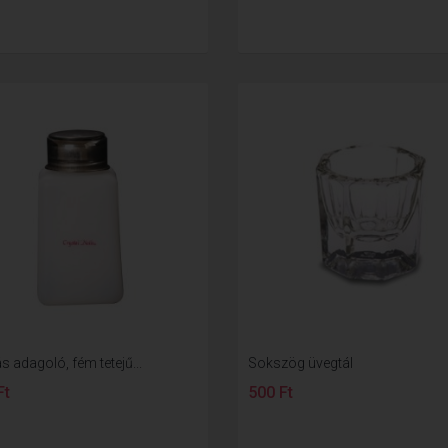
 adagoló, fém tetejű...
Sokszög üvegtál
Ft
500 Ft