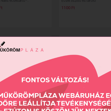
 Nails ecsettartó -...
Ecset tisztító és tároló
Ft
1100 Ft
készlet
Üres keverő tégely fehér