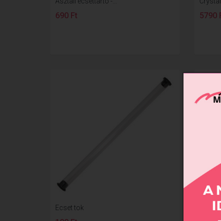
Asztali ecsettartó -...
Crystal
690 Ft
5790 
Ecset tok
Tégely 