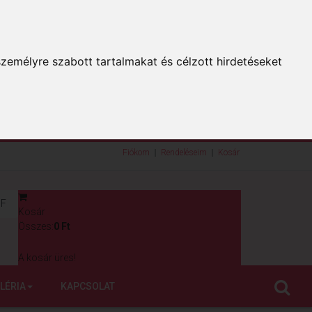
zemélyre szabott tartalmakat és célzott hirdetéseket
Fiókom
Rendeléseim
Kosár
F
Kosár
0
Összes:
0 Ft
A kosár üres!
LÉRIA
KAPCSOLAT