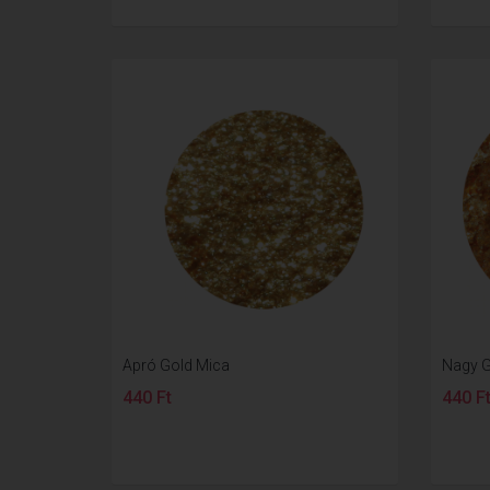
Apró Gold Mica
Nagy G
440 Ft
440 F