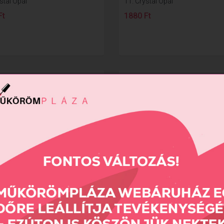
stal Opál
11. Crystal Opál
Ft
1880 Ft
stal Opál
14. Crystal Opál