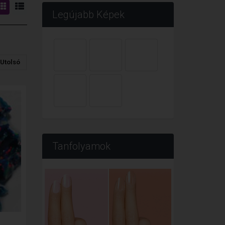
Legújabb Képek
Utolsó
Tanfolyamok