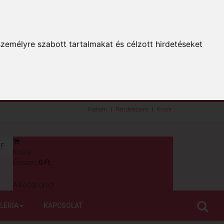
zemélyre szabott tartalmakat és célzott hirdetéseket
Fiókom
Rendeléseim
Kosár
F
Kosár
0
Összes:
0 Ft
A kosár üres!
LÉRIA
KAPCSOLAT