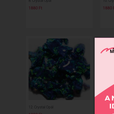
8. Crystal Opál
10. Cry
1880 Ft
1880 
12. Crystal Opál
13. Cry