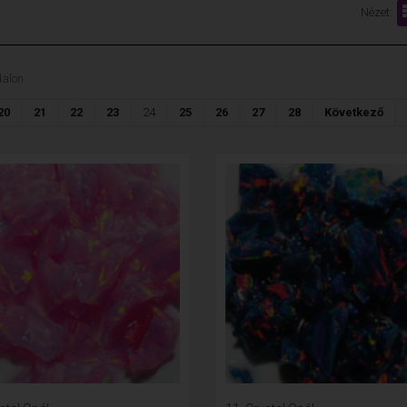
Nézet:
dalon
20
21
22
23
24
25
26
27
28
Következő