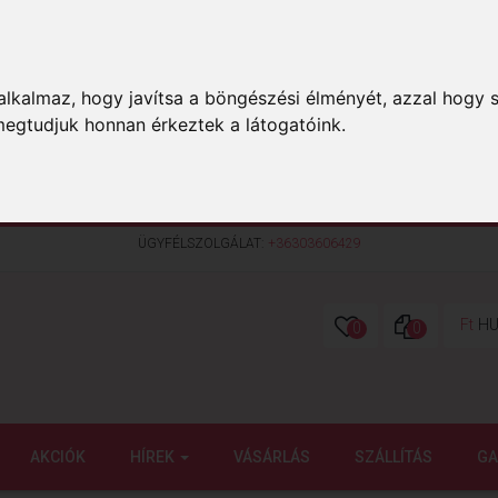
lkalmaz, hogy javítsa a böngészési élményét, azzal hogy s
megtudjuk honnan érkeztek a látogatóink.
ÜGYFÉLSZOLGÁLAT:
+36303606429
Ft
HU
0
0
AKCIÓK
HÍREK
VÁSÁRLÁS
SZÁLLÍTÁS
GA