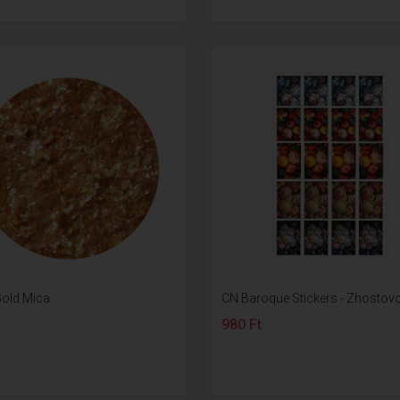
old Mica
CN Baroque Stickers - Zhostov
t
980 Ft