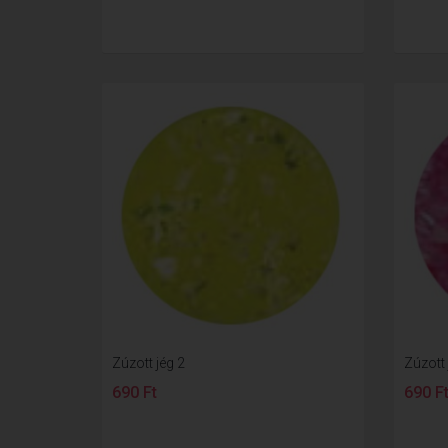
Zúzott jég 2
Zúzott 
690 Ft
690 F