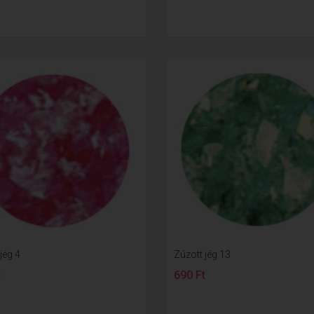
jég 4
Zúzott jég 13
t
690 Ft