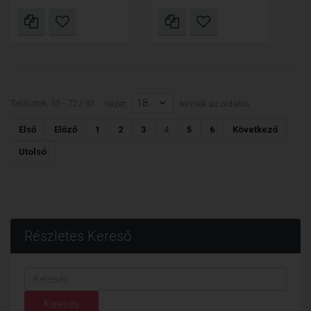
18
Találatok: 55 - 72 / 93
nézet:
termék az oldalon
Első
Előző
1
2
3
4
5
6
Következő
Utolsó
Részletes Kereső
Keresés...
Keresés