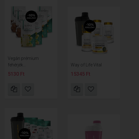
Vegán prémium
fehérjék...
Way of Life Vital
5130 Ft
15345 Ft