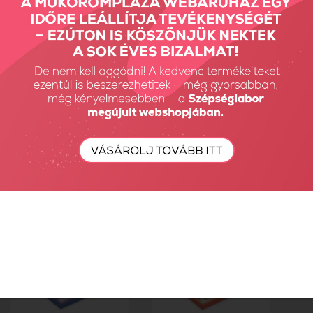
L-CARNITINE SHOT
L-CARNITINE SHOT
3.000 mg...
3.000 mg...
9480 Ft
9480 Ft