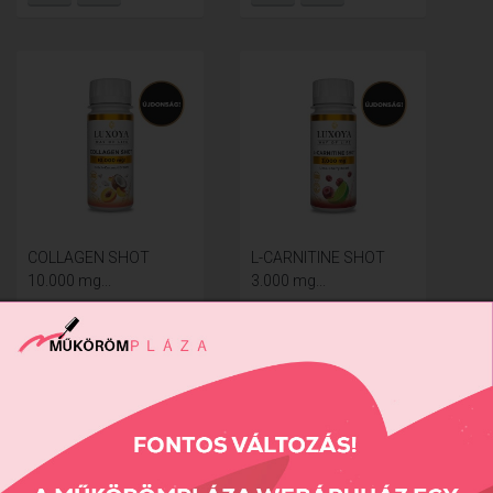
COLLAGEN SHOT
L-CARNITINE SHOT
10.000 mg...
3.000 mg...
850 Ft
790 Ft