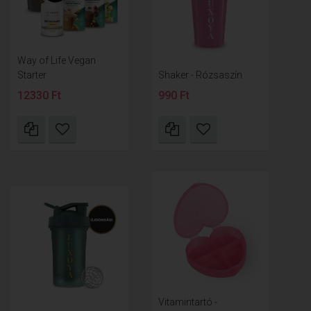
Way of Life Vegan
Starter
Shaker - Rózsaszín
12330 Ft
990 Ft
Vitamintartó -