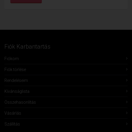
Fiók Karbantartás
Fiókom
Fiók törlése
Rendeléseim
Kívánságlista
Összehasonlítás
Vásárlás
Szállítás