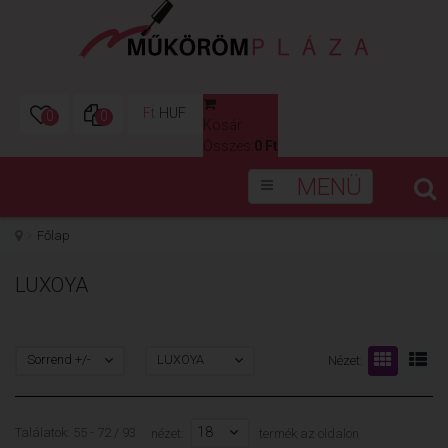
Ft
HUF
0
0
Kosár
0
Összes:
0 Ft
MENÜ
Főlap
LUXOYA
Sorrend +/-
LUXOYA
Nézet:
18
Találatok: 55 - 72 / 93
nézet:
termék az oldalon