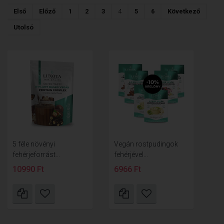
Első
Előző
1
2
3
4
5
6
Következő
Utolsó
5 féle növényi
Vegán rostpudingok
fehérjeforrást...
fehérjével...
10990 Ft
6966 Ft