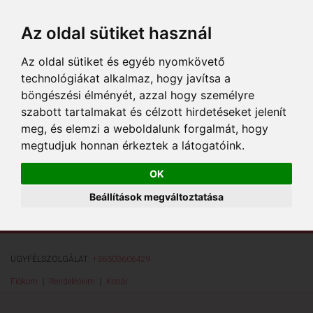
Az oldal sütiket használ
Az oldal sütiket és egyéb nyomkövető
technológiákat alkalmaz, hogy javítsa a
böngészési élményét, azzal hogy személyre
szabott tartalmakat és célzott hirdetéseket jelenít
meg, és elemzi a weboldalunk forgalmát, hogy
megtudjuk honnan érkeztek a látogatóink.
OK
Beállítások megváltoztatása
ÜGYFÉLSZOLGÁLAT:
+36303606429
Fiókom
Rendeléseim
Kosár