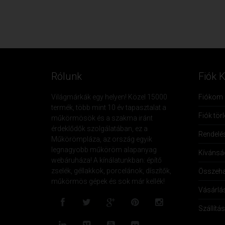
Rólunk
Fiók 
Világmárkák egy helyen! Közel 15000
Fiókom
termék, több mint 10 év tapasztalat a
Fiók tör
műkörmösök és a szakma iránt
érdeklődők szolgálatában, ez a
Rendelé
Műkörömpláza, az ország egyik
legnagyobb műköröm alapanyag
Kívánság
webáruháza! A kínálatunkban: építő
zselék, géllakkok, porcelánok, díszítők,
Összeha
műkörmös gépek és sok már kellék!
Vásárlá
Szállítás