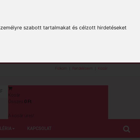
zemélyre szabott tartalmakat és célzott hirdetéseket
Fiókom
Rendeléseim
Kosár
F
Kosár
0
Összes:
0 Ft
A kosár üres!
LÉRIA
KAPCSOLAT