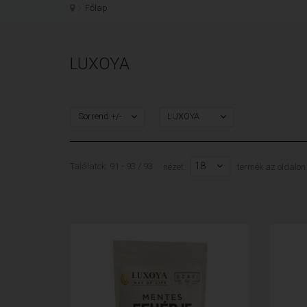
Főlap
LUXOYA
Sorrend +/-
LUXOYA
18
Találatok: 91 - 93 / 93
nézet:
termék az oldalon