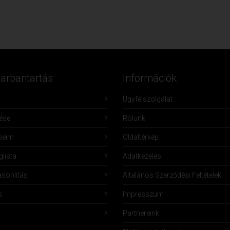
Karbantartás
Információk
Ügyfélszolgálat
lése
Rólunk
seim
Oldaltérkép
lista
Adatkezelés
sonlítás
Általános Szerződési Feltételek
s
Impresszum
Partnereink