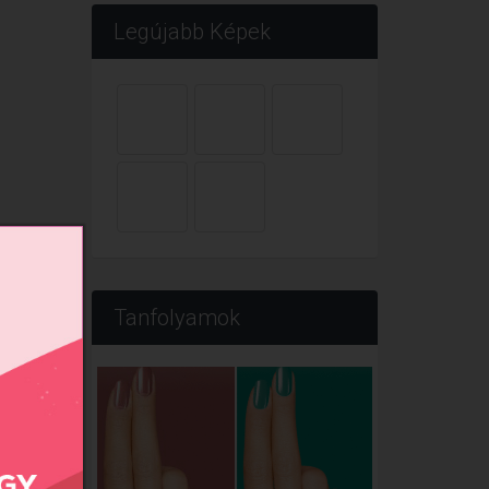
Legújabb Képek
Tanfolyamok