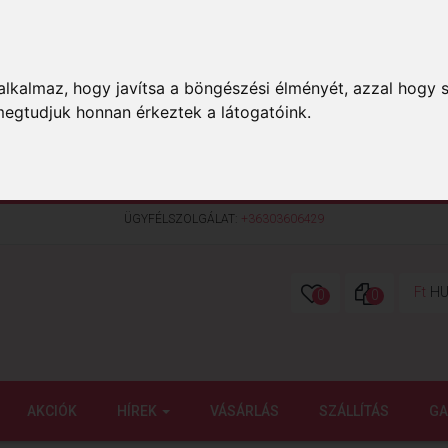
lkalmaz, hogy javítsa a böngészési élményét, azzal hogy s
megtudjuk honnan érkeztek a látogatóink.
ÜGYFÉLSZOLGÁLAT:
+36303606429
Ft
HU
0
0
AKCIÓK
HÍREK
VÁSÁRLÁS
SZÁLLÍTÁS
GA