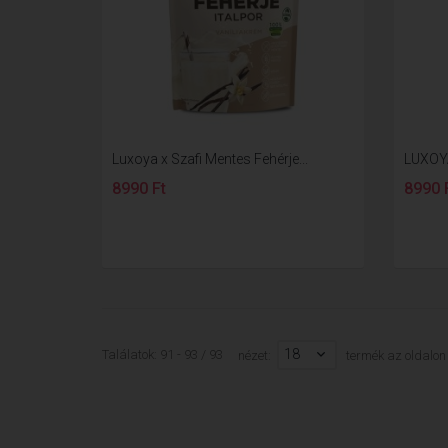
Luxoya x Szafi Mentes Fehérje...
LUXOYA
8990 Ft
8990 
18
Találatok: 91 - 93 / 93
nézet:
termék az oldalon