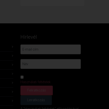
Hírlevél
Használati feltételek
A "Használati feltételek" elfogadásával