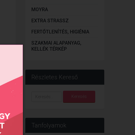
MOYRA
EXTRA STRASSZ
FERTŐTLENÍTÉS, HIGIÉNIA
SZAKMAI ALAPANYAG,
KELLÉK TÉRKÉP
Részletes Kereső
Keresés...
Keresés
Tanfolyamok