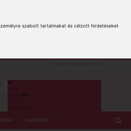
zemélyre szabott tartalmakat és célzott hirdetéseket
Fiókom
Rendeléseim
Kosár
F
Kosár
0
Összes:
0 Ft
A kosár üres!
LÉRIA
KAPCSOLAT