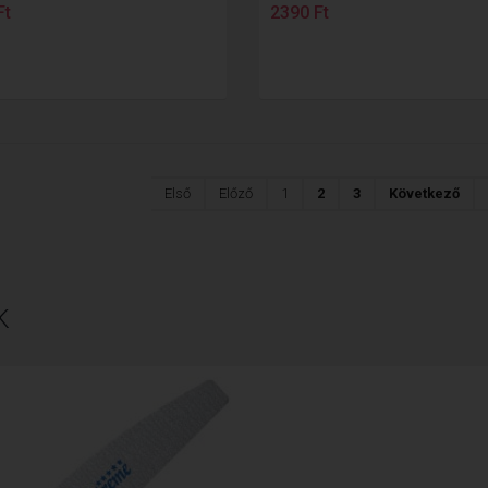
Ft
2390 Ft
Első
Előző
1
2
3
Következő
K