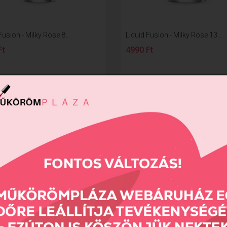
Fusion - Milky Rose 8...
Liquid Fusion - Milky Rose 13...
Ft
4990 Ft