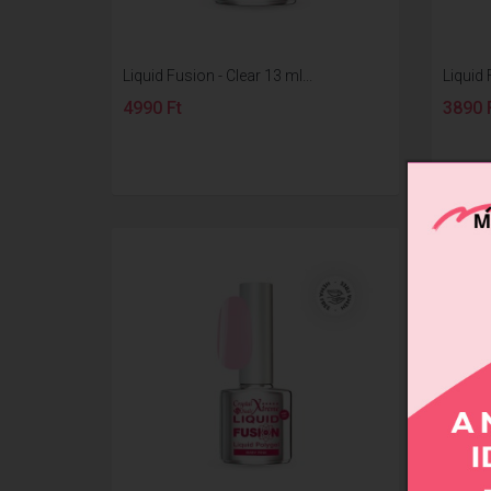
Liquid Fusion - Clear 13 ml...
Liquid 
4990 Ft
3890 