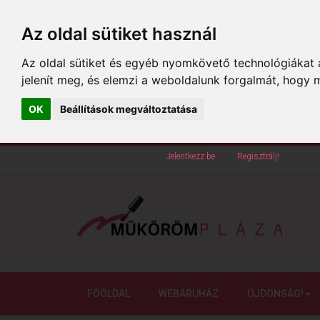
Az oldal sütiket használ
Az oldal sütiket és egyéb nyomkövető technológiákat a
jelenít meg, és elemzi a weboldalunk forgalmát, hogy 
OK
Beállítások megváltoztatása
Köszöntünk oldalunkon!
Jelentkezz be
vagy
Regisztrálj!
FŐOLDAL
WEBÁRUHÁZ
ÚJDONSÁG!