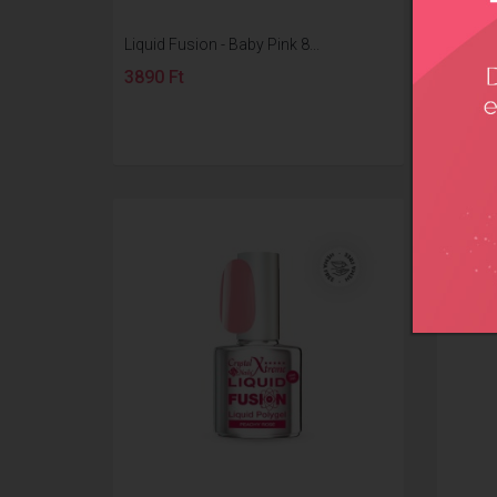
Liquid Fusion - Baby Pink 8...
Liquid 
3890 Ft
4990 