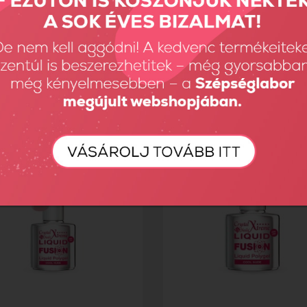
Fusion - Baby Pink 13...
Liquid Fusion - Peachy Rose 8...
Ft
3890 Ft