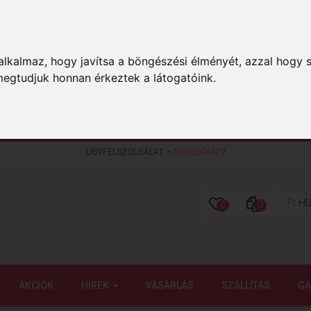
lkalmaz, hogy javítsa a böngészési élményét, azzal hogy s
megtudjuk honnan érkeztek a látogatóink.
ÜGYFÉLSZOLGÁLAT:
+36303606429
Ft
HU
0
0
AKCIÓK
HÍREK
VÁSÁRLÁS
SZÁLLÍTÁS
GA