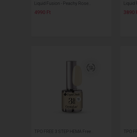
Liquid Fusion - Peachy Rose...
Liquid 
4990 Ft
3890 
TPO FREE 3 STEP HEMA Free...
TPO FR